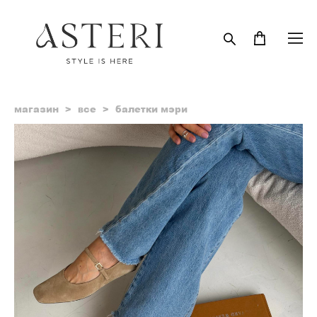
магазин
>
все
>
балетки мэри