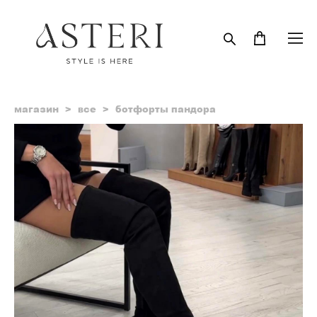
магазин
>
все
>
ботфорты пандора