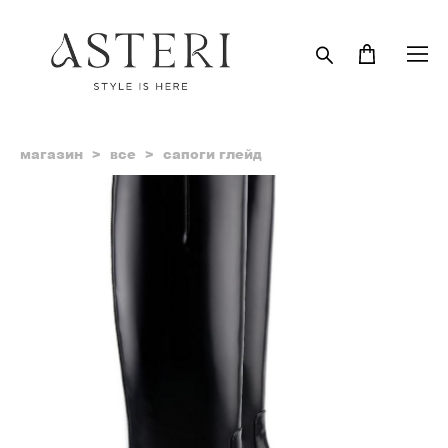
магазин
>
все
>
сапоги глейд