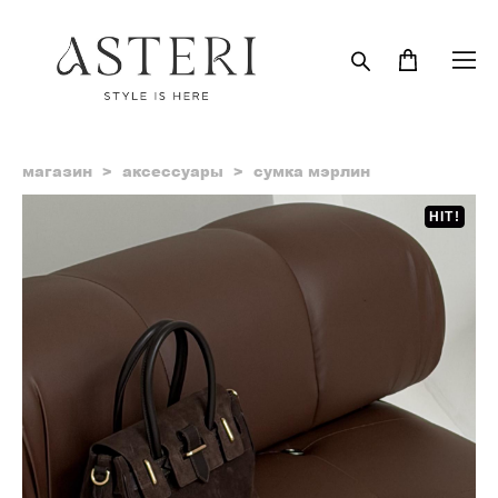
магазин
>
аксессуары
>
сумка мэрлин
HIT!