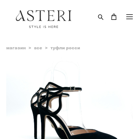
магазин
>
все
>
туфли росси