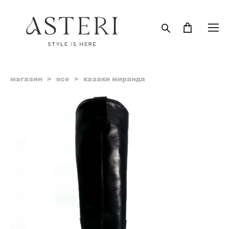
магазин
>
все
>
казаки миранда