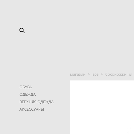
магазин
>
все
>
босоножки чи
ОБУВЬ
ОДЕЖДА
ВЕРХНЯЯ ОДЕЖДА
АКСЕССУАРЫ