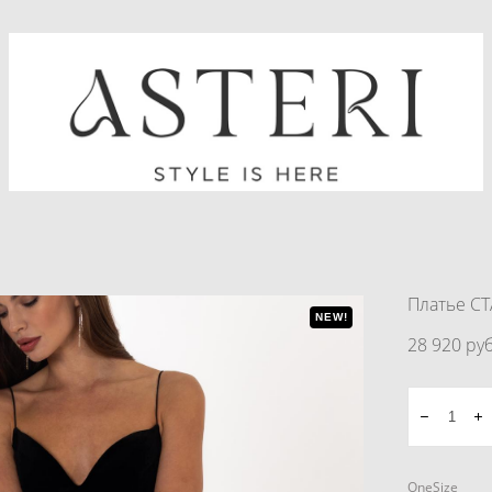
Платье С
NEW!
28 920 pуб
OneSize